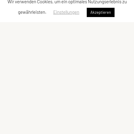
Wir verwenden Cookies, um ein optimales Nutzungserlebnis zu
gewährleisten.
Einstellungen
Akzeptieren
GRALLA-bewegen
Marienweg 6, 8431 Gralla
ZVR-Zahl: 11 99 76 28 56
Kontaktadressen
Meta
Kontakt
Newsletter
Vorstand
Impressum
Sitemap
Datenschutzerklärung